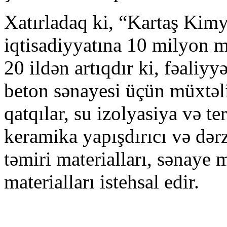
Xatırladaq ki, “Kartaş Ki
iqtisadiyyatına 10 milyon ma
20 ildən artıqdır ki, fəal
beton sənayesi üçün müxtəli
qatqılar, su izolyasiya və te
keramika yapışdırıcı və dərz
təmiri materialları, sənaye
materialları istehsal edir.