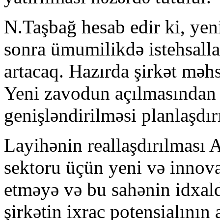
N.Taşbağ hesab edir ki, yen
sonra ümumilikdə istehsalla
artacaq. Hazırda şirkət məhs
Yeni zavodun açılmasından s
genişləndirilməsi planlaşdırı
Layihənin reallaşdırılması 
sektoru üçün yeni və innovat
etməyə və bu sahənin idxald
şirkətin ixrac potensialının