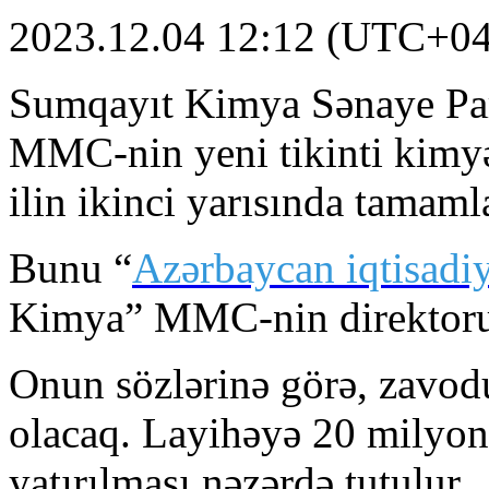
2023.12.04 12:12 (UTC+04
Sumqayıt Kimya Sənaye Par
MMC-nin yeni tikinti kimyə
ilin ikinci yarısında tamam
Bunu “
Azərbaycan iqtisadiy
Kimya” MMC-nin direktoru
Onun sözlərinə görə, zavodu
olacaq. Layihəyə 20 milyon
yatırılması nəzərdə tutulur.