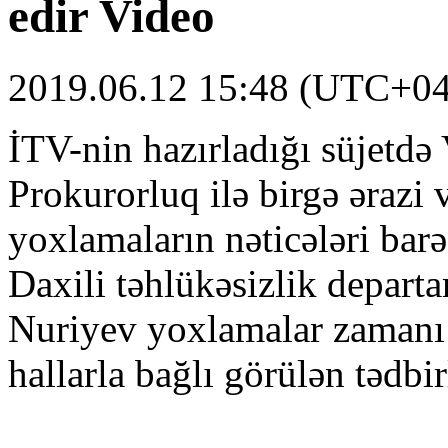
edir
Video
2019.06.12 15:48 (UTC+04
İTV-nin hazırladığı süjetdə 
Prokurorluq ilə birgə ərazi v
yoxlamaların nəticələri bar
Daxili təhlükəsizlik depart
Nuriyev yoxlamalar zamanı 
hallarla bağlı görülən tədbir