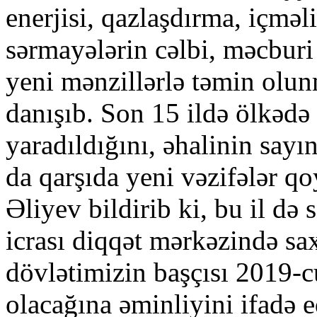
enerjisi, qazlaşdırma, içməli
sərmayələrin cəlbi, məcburi
yeni mənzillərlə təmin olun
danışıb. Son 15 ildə ölkədə
yaradıldığını, əhalinin say
da qarşıda yeni vəzifələr 
Əliyev bildirib ki, bu il də 
icrası diqqət mərkəzində sa
dövlətimizin başçısı 2019-c
olacağına əminliyini ifadə e