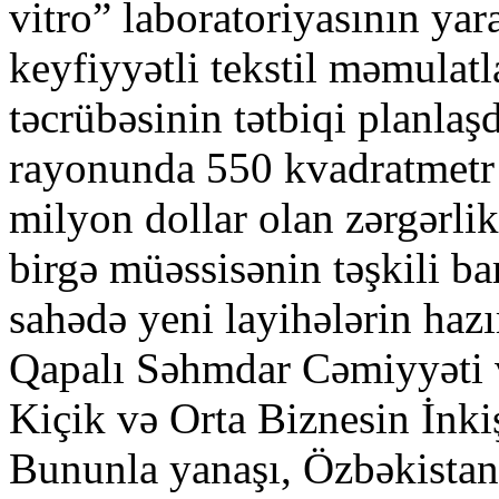
vitro” laboratoriyasının ya
keyfiyyətli tekstil məmulatl
təcrübəsinin tətbiqi planlaş
rayonunda 550 kvadratmetr 
milyon dollar olan zərgərlik
birgə müəssisənin təşkili ba
sahədə yeni layihələrin haz
Qapalı Səhmdar Cəmiyyəti 
Kiçik və Orta Biznesin İnkişa
Bununla yanaşı, Özbəkistan