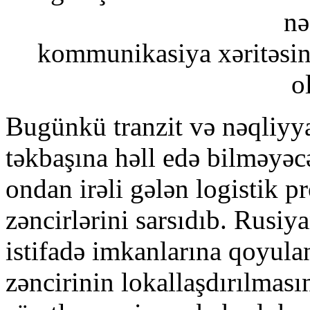
nə
kommunikasiya xəritəsind
o
Bugünkü tranzit və nəqliyy
təkbaşına həll edə bilməyəc
ondan irəli gələn logistik p
zəncirlərini sarsıdıb. Rusiy
istifadə imkanlarına qoyula
zəncirinin lokallaşdırılmas