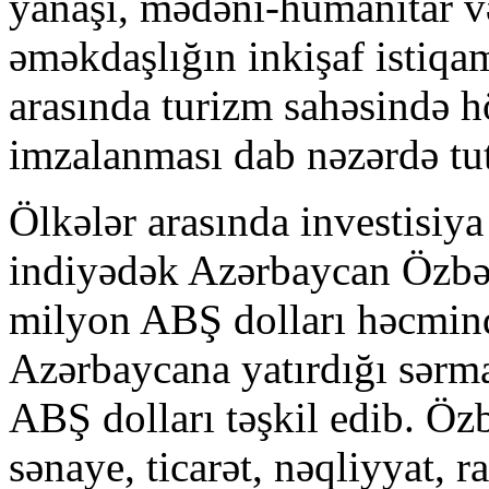
yanaşı, mədəni-humanitar v
əməkdaşlığın inkişaf istiqam
arasında turizm sahəsində h
imzalanması dab nəzərdə tut
Ölkələr arasında investisiy
indiyədək Azərbaycan Özbək
milyon ABŞ dolları həcmin
Azərbaycana yatırdığı sərm
ABŞ dolları təşkil edib. Öz
sənaye, ticarət, nəqliyyat, r