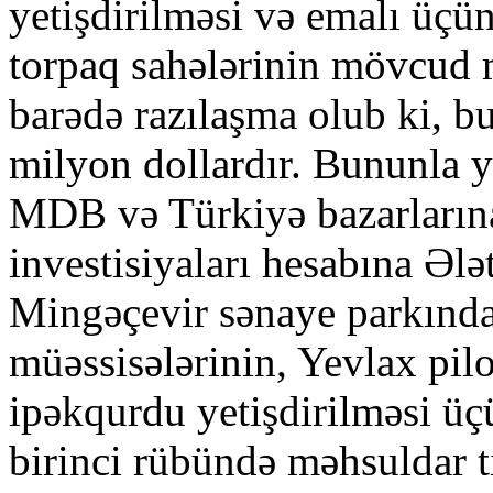
yetişdirilməsi və emalı üçü
torpaq sahələrinin mövcud m
barədə razılaşma olub ki, bu
milyon dollardır. Bununla 
MDB və Türkiyə bazarların
investisiyaları hesabına Əl
Mingəçevir sənaye parkında
müəssisələrinin, Yevlax pil
ipəkqurdu yetişdirilməsi üç
birinci rübündə məhsuldar ti