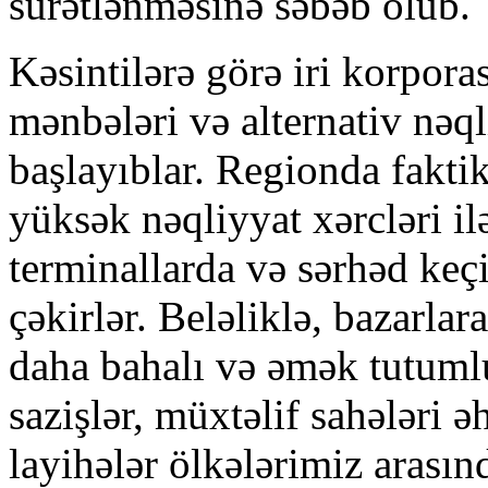
sürətlənməsinə səbəb olub.
Kəsintilərə görə iri korporas
mənbələri və alternativ nəq
başlayıblar. Regionda fakti
yüksək nəqliyyat xərcləri ilə
terminallarda və sərhəd keçi
çəkirlər. Beləliklə, bazarla
daha bahalı və əmək tutuml
sazişlər, müxtəlif sahələri ə
layihələr ölkələrimiz arası