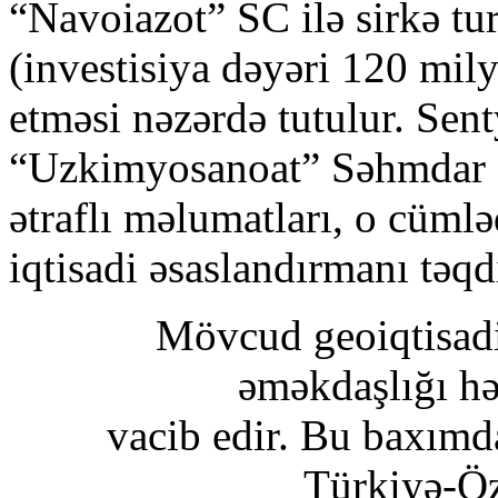
“Navoiazot” SC ilə sirkə tu
(investisiya dəyəri 120 mily
etməsi nəzərdə tutulur. Sen
“Uzkimyosanoat” Səhmdar 
ətraflı məlumatları, o cüml
iqtisadi əsaslandırmanı təq
Mövcud geoiqtisadi 
əməkdaşlığı h
vacib edir. Bu baxım
Türkiyə-Öz