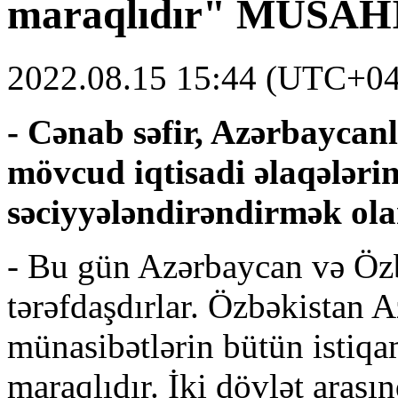
maraqlıdır"
MÜSAH
2022.08.15 15:44 (UTC+04
- Cənab səfir, Azərbaycan
mövcud iqtisadi əlaqələrin
səciyyələndirəndirmək ola
- Bu gün Azərbaycan və Özbə
tərəfdaşdırlar. Özbəkistan A
münasibətlərin bütün istiqam
maraqlıdır. İki dövlət arasın