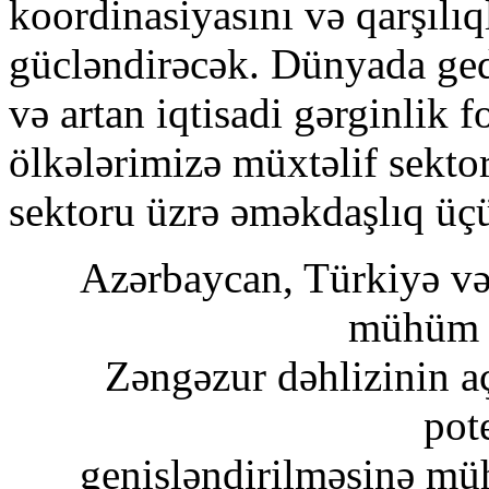
koordinasiyasını və qarşılıq
gücləndirəcək. Dünyada ged
və artan iqtisadi gərginlik 
ölkələrimizə müxtəlif sekto
sektoru üzrə əməkdaşlıq üç
Azərbaycan, Türkiyə və
mühüm t
Zəngəzur dəhlizinin aç
pot
genişləndirilməsinə mü