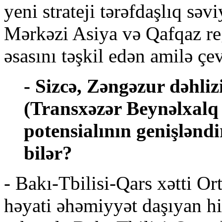
yeni strateji tərəfdaşlıq səv
Mərkəzi Asiya və Qafqaz re
əsasını təşkil edən amilə çev
- Sizcə, Zəngəzur dəhliz
(Transxəzər Beynəlxalq
potensialının genişləndi
bilər?
- Bakı-Tbilisi-Qars xətti Ort
həyati əhəmiyyət daşıyan his