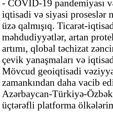
- COVID-19 pandemiyası və
iqtisadi və siyasi proseslər 
üzə qalmışıq. Ticarət-iqtisa
məhdudiyyətlər, artan prote
artımı, qlobal təchizat zən
çevik yanaşmaları və iqtisadi
Mövcud geoiqtisadi vəziyyət
zamankından daha vacib ed
Azərbaycan-Türkiyə-Özbəkist
üçtərəfli platforma ölkələr