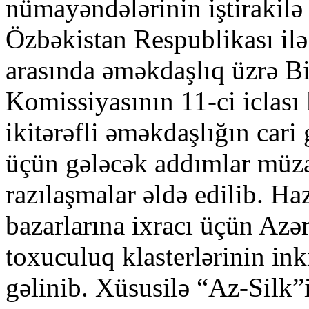
nümayəndələrinin iştirakilə 
Özbəkistan Respublikası il
arasında əməkdaşlıq üzrə B
Komissiyasının 11-ci iclası 
ikitərəfli əməkdaşlığın cari
üçün gələcək addımlar müzak
razılaşmalar əldə edilib. Ha
bazarlarına ixracı üçün Azə
toxuculuq klasterlərinin ink
gəlinib. Xüsusilə “Az-Silk