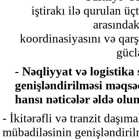
iştirakı ilə qurulan üç
arasında
koordinasiyasını və qarşı
gücl
- Nəqliyyat və logistik
genişləndirilməsi məqs
hansı nəticələr əldə ol
- İkitərəfli və tranzit daşım
mübadiləsinin genişləndiril