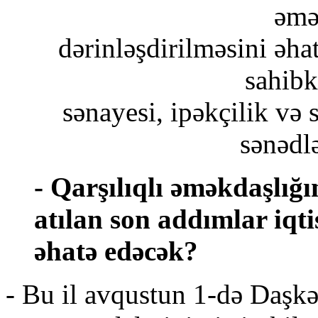
əmə
dərinləşdirilməsini əha
sahibka
sənayesi, ipəkçilik və 
sənədl
- Qarşılıqlı əməkdaşlığ
atılan son addımlar iqti
əhatə edəcək?
- Bu il avqustun 1-də Daşkə