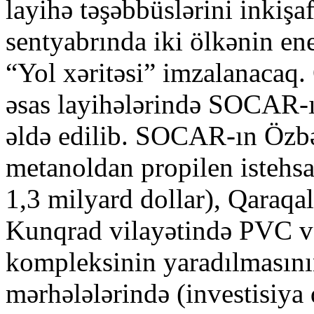
layihə təşəbbüslərini inkişa
sentyabrında iki ölkənin ene
“Yol xəritəsi” imzalanacaq
əsas layihələrində SOCAR-ın 
əldə edilib. SOCAR-ın Özb
metanoldan propilen istehsal
1,3 milyard dollar), Qaraqa
Kunqrad vilayətində PVC və
kompleksinin yaradılmasını
mərhələlərində (investisiya 