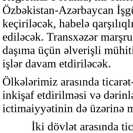
Özbəkistan-Azərbaycan İşgüz
keçiriləcək, habelə qarşılıqlı
ediləcək. Transxəzər marşrutu
daşıma üçün əlverişli mühit
işlər davam etdiriləcək.
Ölkələrimiz arasında ticarə
inkişaf etdirilməsi və dərin
ictimaiyyətinin də üzərinə
İki dövlət arasında ti