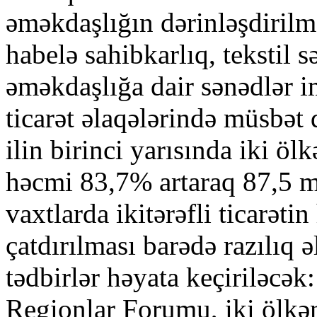
əməkdaşlığın dərinləşdirilmə
habelə sahibkarlıq, tekstil s
əməkdaşlığa dair sənədlər im
ticarət əlaqələrində müsbə
ilin birinci yarısında iki öl
həcmi 83,7% artaraq 87,5 mi
vaxtlarda ikitərəfli ticarət
çatdırılması barədə razılıq 
tədbirlər həyata keçiriləcə
Regionlar Forumu, iki ölkəni