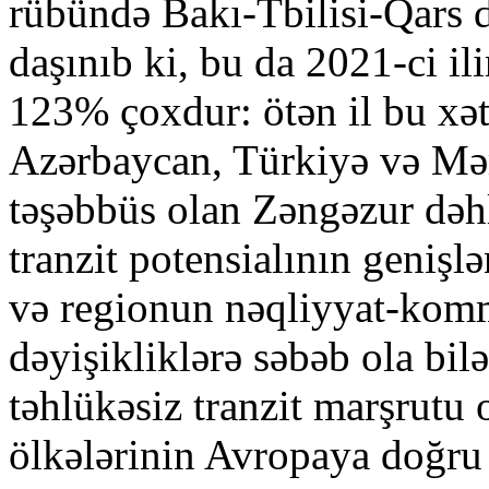
rübündə Bakı-Tbilisi-Qars d
daşınıb ki, bu da 2021-ci i
123% çoxdur: ötən il bu xə
Azərbaycan, Türkiyə və Mə
təşəbbüs olan Zəngəzur dəhl
tranzit potensialının geniş
və regionun nəqliyyat-kommu
dəyişikliklərə səbəb ola bil
təhlükəsiz tranzit marşrutu
ölkələrinin Avropaya doğru 