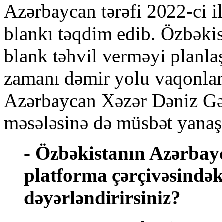
Azərbaycan tərəfi 2022-ci i
blankı təqdim edib. Özbəkis
blank təhvil verməyi planla
zamanı dəmir yolu vaqonlar
Azərbaycan Xəzər Dəniz Gəm
məsələsinə də müsbət yanaşı
- Özbəkistanın Azərbayc
platforma çərçivəsindək
dəyərləndirirsiniz?