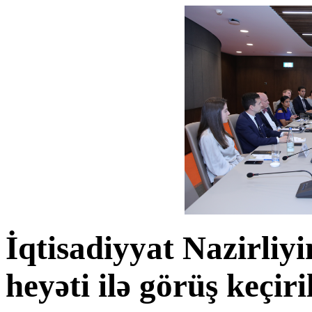
İqtisadiyyat Nazirli
heyəti ilə görüş keçiri