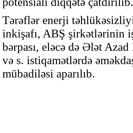
potensialı diqqətə çatdırılıb
Tərəflər enerji təhlükəsizliy
inkişafı, ABŞ şirkətlərinin 
bərpası, eləcə də Ələt Azad
və s. istiqamətlərdə əməkdaş
mübadiləsi aparılıb.