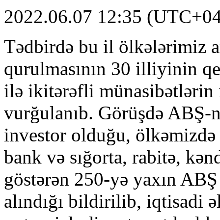
2022.06.07 12:35 (UTC+04
Tədbirdə bu il ölkələrimiz 
qurulmasının 30 illiyinin 
ilə ikitərəfli münasibətləri
vurğulanıb. Görüşdə ABŞ-n
investor olduğu, ölkəmizdə s
bank və sığorta, rabitə, kənd
göstərən 250-yə yaxın ABŞ i
alındığı bildirilib, iqtisadi 