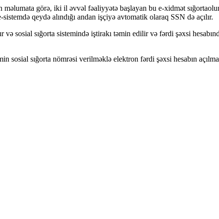
 məlumata görə, iki il əvvəl fəaliyyətə başlayan bu e-xidmət sığortaolu
e-sistemdə qeydə alındığı andan işçiyə avtomatik olaraq SSN də açılır.
r və sosial sığorta sistemində iştirakı təmin edilir və fərdi şəxsi hesab
 sosial sığorta nömrəsi verilməklə elektron fərdi şəxsi hesabın açılmas