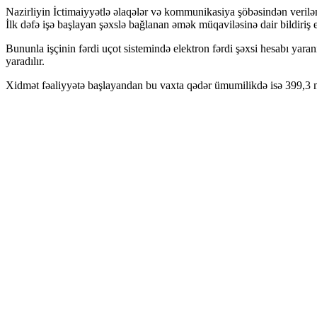
Nazirliyin İctimaiyyətlə əlaqələr və kommunikasiya şöbəsindən verilən
İlk dəfə işə başlayan şəxslə bağlanan əmək müqaviləsinə dair bildiriş 
Bununla işçinin fərdi uçot sistemində elektron fərdi şəxsi hesabı yaranı
yaradılır.
Xidmət fəaliyyətə başlayandan bu vaxta qədər ümumilikdə isə 399,3 min