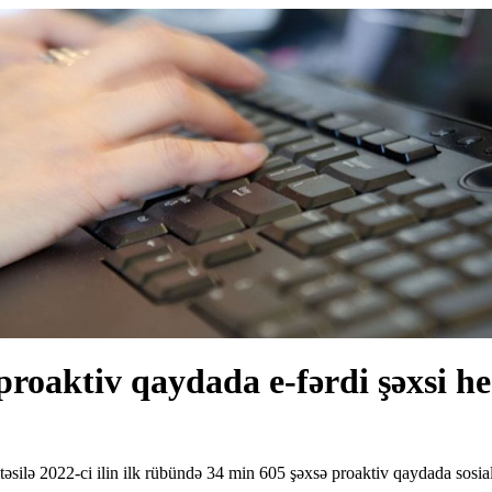
roaktiv qaydada e-fərdi şəxsi he
əsilə 2022-ci ilin ilk rübündə 34 min 605 şəxsə proaktiv qaydada sosial