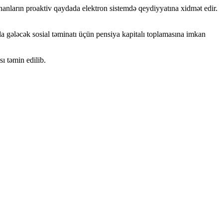
nanların proaktiv qaydada elektron sistemdə qeydiyyatına xidmət edir.
ında gələcək sosial təminatı üçün pensiya kapitalı toplamasına imkan
ı təmin edilib.