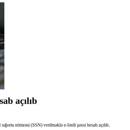
sab açılıb
 sığorta nömrəsi (SSN) verilməklə e-fərdi şəxsi hesab açılıb.