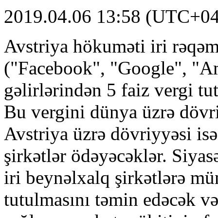
2019.04.06 13:58 (UTC+04
Avstriya hökuməti iri rəqəm
("Facebook", "Google", "A
gəlirlərindən 5 faiz vergi t
Bu vergini dünya üzrə dövr
Avstriya üzrə dövriyyəsi is
şirkətlər ödəyəcəklər. Siyas
iri beynəlxalq şirkətlərə mü
tutulmasını təmin edəcək və