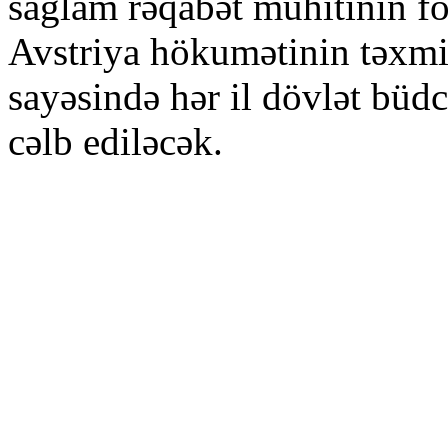
sağlam rəqabət mühitinin fo
Avstriya hökumətinin təxmin
sayəsində hər il dövlət büd
cəlb ediləcək.