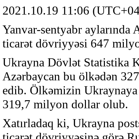
2021.10.19 11:06 (UTC+04
Yanvar-sentyabr aylarında 
ticarət dövriyyəsi 647 mily
Ukrayna Dövlət Statistika K
Azərbaycan bu ölkədən 327,
edib. Ölkəmizin Ukraynaya 
319,7 milyon dollar olub.
Xatırladaq ki, Ukrayna pos
ticarət dövriyyəsinə görə Ru