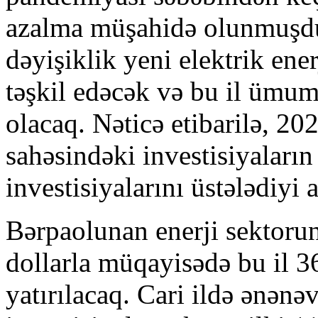
azalma müşahidə olunmuşdu
dəyişiklik yeni elektrik ene
təşkil edəcək və bu il ümum
olacaq. Nəticə etibarilə, 2021
sahəsindəki investisiyaların
investisiyalarını üstələdiyi a
Bərpaolunan enerji sektorun
dollarla müqayisədə bu il 3
yatırılacaq. Cari ildə ənənə