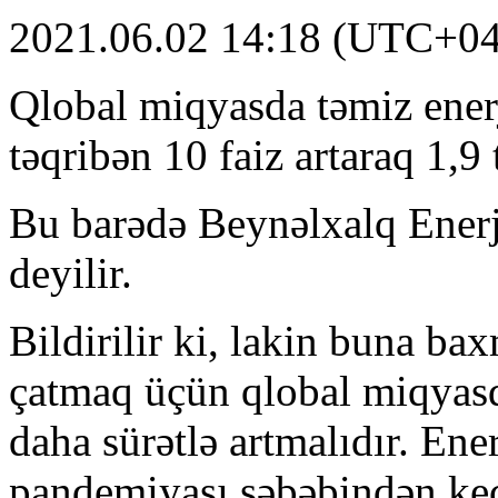
2021.06.02 14:18 (UTC+04
Qlobal miqyasda təmiz enerji
təqribən 10 faiz artaraq 1,9 
Bu barədə Beynəlxalq Enerj
deyilir.
Bildirilir ki, lakin buna ba
çatmaq üçün qlobal miqyasda
daha sürətlə artmalıdır. En
pandemiyası səbəbindən keç