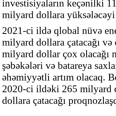
investisiyaların keçənilki 1
milyard dollara yüksələcəyi 
2021-ci ildə qlobal nüvə ene
milyard dollara çatacağı və 
milyard dollar çox olacağı n
şəbəkələri və batareya saxl
əhəmiyyətli artım olacaq. B
2020-ci ildəki 265 milyard 
dollara çatacağı proqnozlaşdı