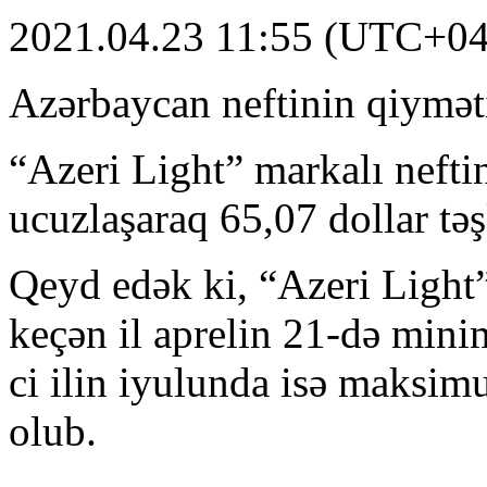
2021.04.23 11:55 (UTC+04
Azərbaycan neftinin qiyməti
“Azeri Light” markalı neftin
ucuzlaşaraq 65,07 dollar təş
Qeyd edək ki, “Azeri Light”
keçən il aprelin 21-də min
ci ilin iyulunda isə maksim
olub.