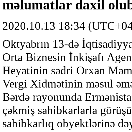
məlumatlar daxil olu
2020.10.13 18:34 (UTC+04
Oktyabrın 13-də İqtisadiyya
Orta Biznesin İnkişafı Age
Heyətinin sədri Orxan Məm
Vergi Xidmətinin məsul əmə
Bərdə rayonunda Ermənistan
çəkmiş sahibkarlarla görüşüb
sahibkarlıq obyektlərinə də