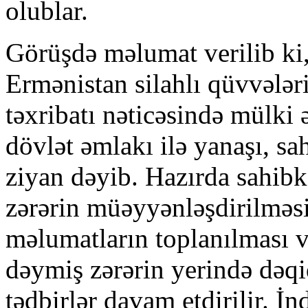
olublar.
Görüşdə məlumat verilib ki,
Ermənistan silahlı qüvvələr
təxribatı nəticəsində mülki ə
dövlət əmlakı ilə yanaşı, sa
ziyan dəyib. Hazırda sahibk
zərərin müəyyənləşdirilməs
məlumatların toplanılması 
dəymiş zərərin yerində dəqi
tədbirlər davam etdirilir. İ