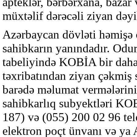
apteklər, bərbərxana, bazar 
müxtəlif dərəcəli ziyan dəyi
Azərbaycan dövləti həmişə 
sahibkarın yanındadır. Odur 
tabeliyində KOBİA bir daha
təxribatından ziyan çəkmiş 
barədə məlumat vermələrini
sahibkarlıq subyektləri KO
187) və (055) 200 02 96 te
elektron poçt ünvanı və ya