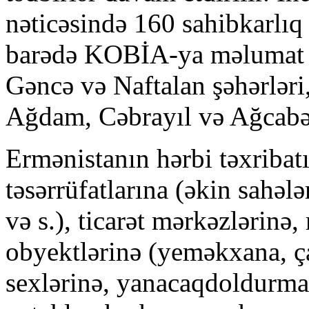
nəticəsində 160 sahibkarlıq
barədə KOBİA-ya məlumat d
Gəncə və Naftalan şəhərləri,
Ağdam, Cəbrayıl və Ağcabəd
Ermənistanın hərbi təxribat
təsərrüfatlarına (əkin sahəl
və s.), ticarət mərkəzlərinə,
obyektlərinə (yeməkxana, ça
sexlərinə, yanacaqdoldurm