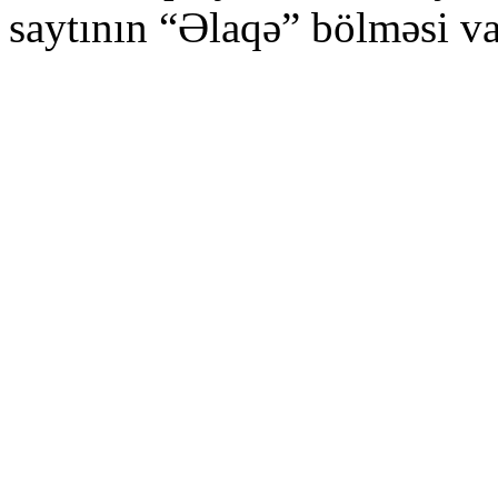
saytının “Əlaqə” bölməsi vas