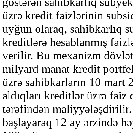
göstərən sahibkarlıq subyek
üzrə kredit faizlərinin subs
uyğun olaraq, sahibkarlıq s
kreditlərə hesablanmış faizl
verilir. Bu mexanizm dövl
milyard manat kredit portfel
üzrə sahibkarların 10 mart 
aldıqları kreditlər üzrə faiz
tərəfindən maliyyələşdirili
başlayaraq 12 ay ərzində hə