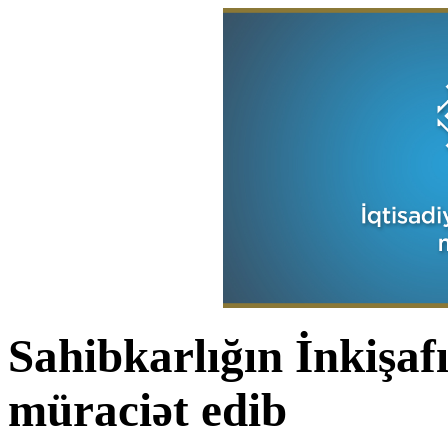
Sahibkarlığın İnkişaf
müraciət edib