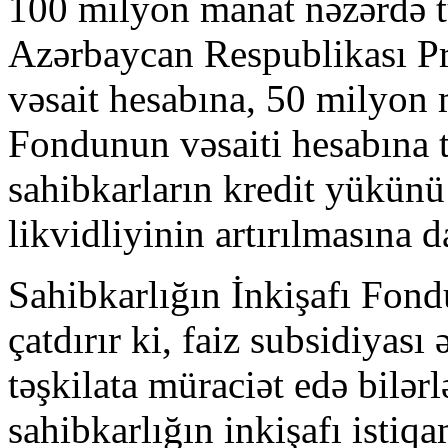
100 milyon manat nəzərdə 
Azərbaycan Respublikası Pre
vəsait hesabına, 50 milyon m
Fondunun vəsaiti hesabına t
sahibkarların kredit yükünü
likvidliyinin artırılmasına 
Sahibkarlığın İnkişafı Fond
çatdırır ki, faiz subsidiyası
təşkilata müraciət edə bilərl
sahibkarlığın inkişafı istiq