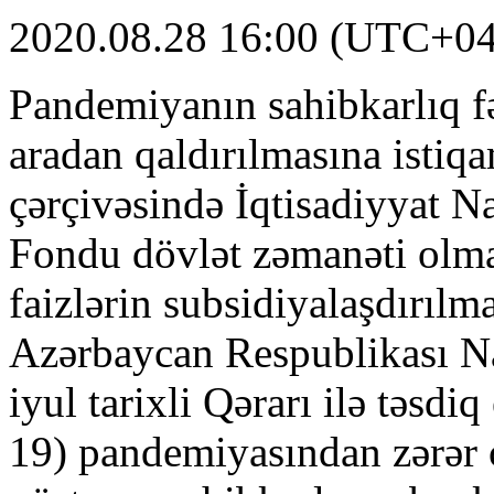
2020.08.28 16:00 (UTC+04
Pandemiyanın sahibkarlıq fə
aradan qaldırılmasına istiq
çərçivəsində İqtisadiyyat Na
Fondu dövlət zəmanəti olma
faizlərin subsidiyalaşdırılma
Azərbaycan Respublikası Naz
iyul tarixli Qərarı ilə təs
19) pandemiyasından zərər 