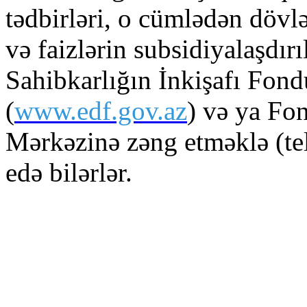
tədbirləri, o cümlədən dövlə
və faizlərin subsidiyalaşdır
Sahibkarlığın İnkişafı Fond
(
www.edf.gov.az
) və ya Fo
Mərkəzinə zəng etməklə (te
edə bilərlər.