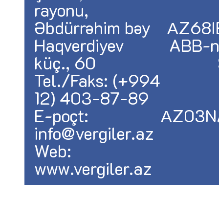
rayonu,
Əbdürrəhim bəy
АZ68I
Haqverdiyev
ABB-ni
küç., 60
Tel./Faks: (+994
12) 403-87-89
E-poçt:
АZ03N
info@vergiler.az
Web:
www.vergiler.az