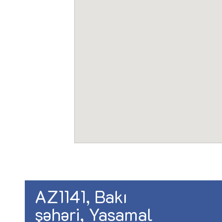
AZ1141, Bakı
şəhəri, Yasamal