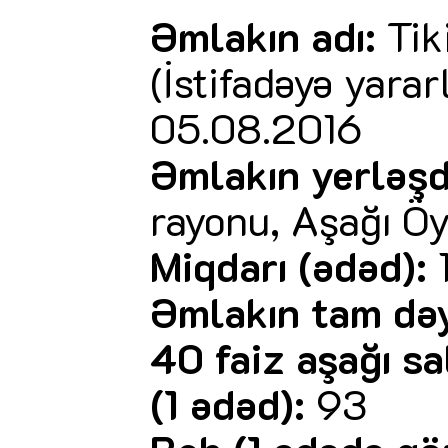
Əmlakın adı:
Tik
(İstifadəyə yara
05.08.2016
Əmlakın yerləşd
rayonu, Aşağı Ö
Miqdarı (ədəd):
Əmlakın tam dəy
40 faiz aşağı sa
(1 ədəd):
93