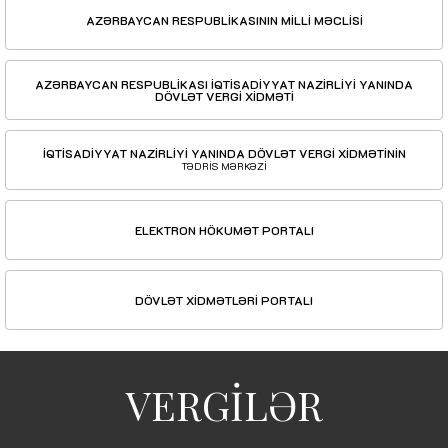
AZƏRBAYCAN RESPUBLİKASININ MİLLİ MƏCLİSİ
AZƏRBAYCAN RESPUBLİKASI İQTİSADİYYAT NAZİRLİYİ YANINDA
DÖVLƏT VERGİ XİDMƏTİ
İQTİSADİYYAT NAZİRLİYİ YANINDA DÖVLƏT VERGİ XİDMƏTİNİN
TƏDRİS MƏRKƏZİ
ELEKTRON HÖKUMƏT PORTALI
DÖVLƏT XİDMƏTLƏRİ PORTALI
VERGİLƏR