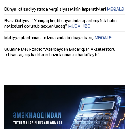
lıq
Dünya iqtisadiyyatında vergi siyasətinin imperativləri
MƏQALƏ
Ni
mü
Əvəz Quliyev: “Yumşaq keçid sayəsində aparılmış islahatın
nəticələri qorunub saxlanılacaq”
MÜSAHİBƏ
Ay
ya
M
Maliyyə planlaması prizmasında büdcəyə baxış
MƏQALƏ
Az
Gülminə Məlikzadə: “Azərbaycan Bacarıqlar Akseleratoru”
ke
ixtisaslaşmış kadrların hazırlanmasını hədəfləyir”
Ay
su