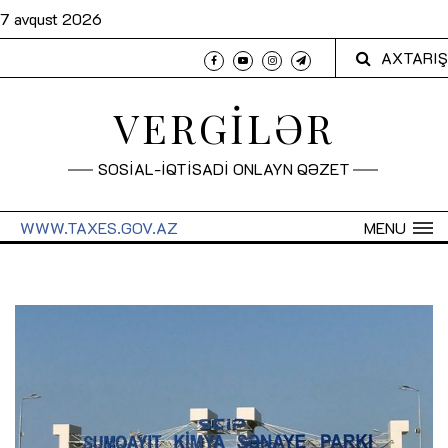
7 avqust 2026
AXTARIŞ
VERGİLƏR
SOSİAL-İQTİSADİ ONLAYN QƏZET
WWW.TAXES.GOV.AZ
MENU