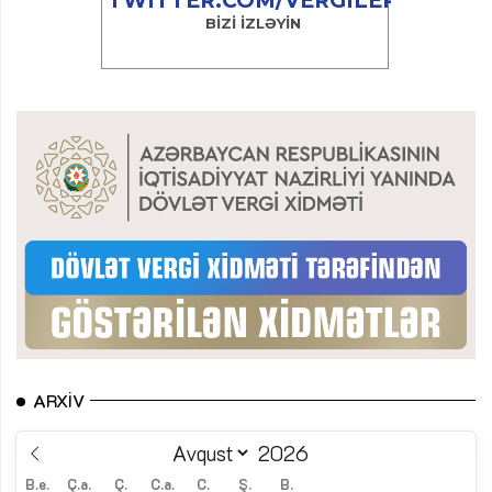
ARXIV
B.e.
Ç.a.
Ç.
C.a.
C.
Ş.
B.