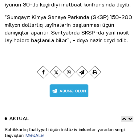
iyunun 30-da keçirdiyi mətbuat konfransında deyib.
"Sumqayıt Kimya Sənaye Parkında (SKSP) 150-200
milyon dollarlıq layihələrin başlanması üçün
danışıqlar aparılır. Sentyabrda SKSP-da yeni nəsil
layihələrə başlanıla bilər”, - deyə nazir qeyd edib.
AKTUAL
Sahibkarlıq fəaliyyəti üçün inklüziv imkanlar yaradan vergi
“D
təşviqləri
MƏQALƏ
fə