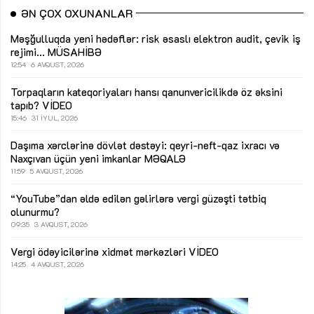
ƏN ÇOX OXUNANLAR
Məşğulluqda yeni hədəflər: risk əsaslı elektron audit, çevik iş
rejimi...
MÜSAHİBƏ
12:54
6 AVQUST, 2026
Torpaqların kateqoriyaları hansı qanunvericilikdə öz əksini
tapıb?
VİDEO
15:46
31 İYUL, 2026
Daşıma xərclərinə dövlət dəstəyi: qeyri-neft-qaz ixracı və
Naxçıvan üçün yeni imkanlar
MƏQALƏ
11:59
5 AVQUST, 2026
“YouTube”dan əldə edilən gəlirlərə vergi güzəşti tətbiq
olunurmu?
09:35
3 AVQUST, 2026
Vergi ödəyicilərinə xidmət mərkəzləri
VİDEO
14:25
4 AVQUST, 2026