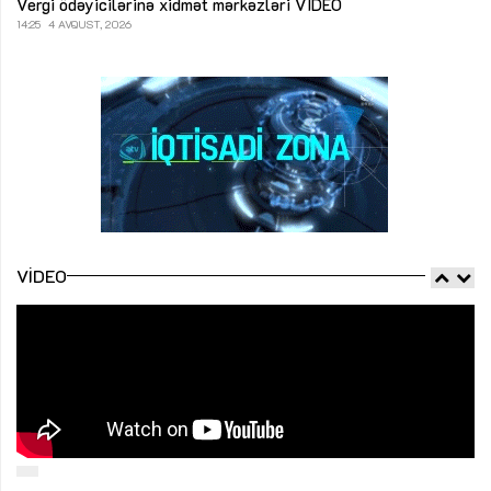
Vergi ödəyicilərinə xidmət mərkəzləri
VİDEO
14:25
4 AVQUST, 2026
VIDEO