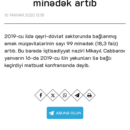
minədək artıb
16 YANVAR 2020 13:18
2019-cu ildə qeyri-dövlət sektorunda bağlanmış
əmək müqavilələrinin sayı 99 minədək (18,3 faiz)
artıb. Bu barədə İqtisadiyyat naziri Mikayıl Cabbarov
yanvarın 16-da 2019-cu ilin yekunları ilə bağlı
keçirdiyi mətbuat konfransında deyib.