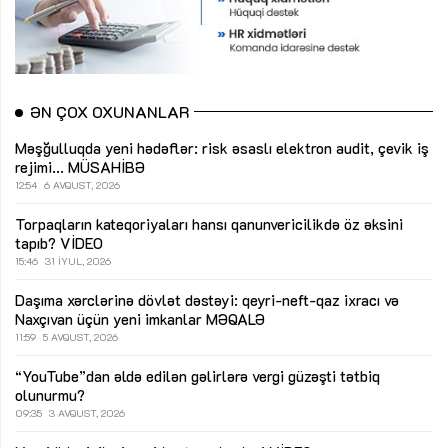
ƏN ÇOX OXUNANLAR
Məşğulluqda yeni hədəflər: risk əsaslı elektron audit, çevik iş
rejimi...
MÜSAHİBƏ
12:54
6 AVQUST, 2026
Torpaqların kateqoriyaları hansı qanunvericilikdə öz əksini
tapıb?
VİDEO
15:46
31 İYUL, 2026
Daşıma xərclərinə dövlət dəstəyi: qeyri-neft-qaz ixracı və
Naxçıvan üçün yeni imkanlar
MƏQALƏ
11:59
5 AVQUST, 2026
“YouTube”dan əldə edilən gəlirlərə vergi güzəşti tətbiq
olunurmu?
09:35
3 AVQUST, 2026