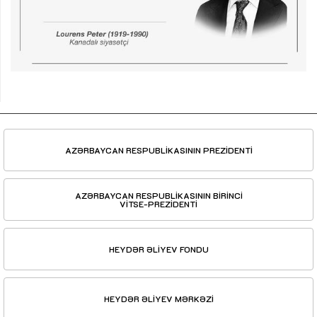
AZƏRBAYCAN RESPUBLİKASININ PREZİDENTİ
AZƏRBAYCAN RESPUBLİKASININ BİRİNCİ
VİTSE-PREZİDENTİ
HEYDƏR ƏLİYEV FONDU
HEYDƏR ƏLİYEV MƏRKƏZİ