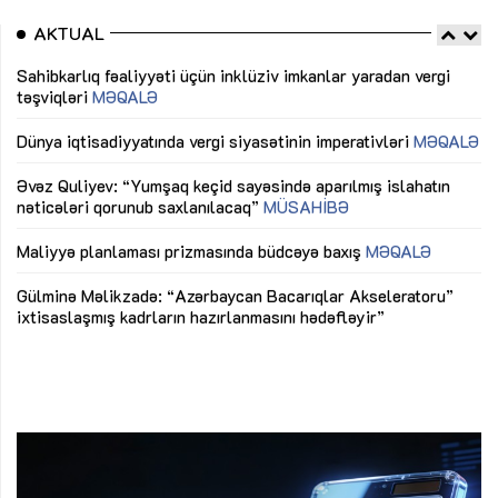
AKTUAL
Sahibkarlıq fəaliyyəti üçün inklüziv imkanlar yaradan vergi
“D
təşviqləri
MƏQALƏ
fə
lıq
Dünya iqtisadiyyatında vergi siyasətinin imperativləri
MƏQALƏ
Ni
mü
Əvəz Quliyev: “Yumşaq keçid sayəsində aparılmış islahatın
nəticələri qorunub saxlanılacaq”
MÜSAHİBƏ
Ay
ya
M
Maliyyə planlaması prizmasında büdcəyə baxış
MƏQALƏ
Az
Gülminə Məlikzadə: “Azərbaycan Bacarıqlar Akseleratoru”
ke
ixtisaslaşmış kadrların hazırlanmasını hədəfləyir”
Ay
su