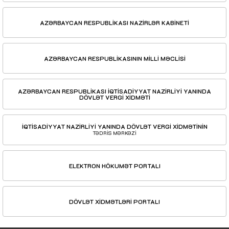
AZƏRBAYCAN RESPUBLİKASI NAZİRLƏR KABİNETİ
AZƏRBAYCAN RESPUBLİKASININ MİLLİ MƏCLİSİ
AZƏRBAYCAN RESPUBLİKASI İQTİSADİYYAT NAZİRLİYİ YANINDA
DÖVLƏT VERGİ XİDMƏTİ
İQTİSADİYYAT NAZİRLİYİ YANINDA DÖVLƏT VERGİ XİDMƏTİNİN
TƏDRİS MƏRKƏZİ
ELEKTRON HÖKUMƏT PORTALI
DÖVLƏT XİDMƏTLƏRİ PORTALI