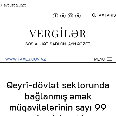
7 avqust 2026
AXTARIŞ
VERGİLƏR
SOSİAL-İQTİSADİ ONLAYN QƏZET
WWW.TAXES.GOV.AZ
MENU
Qeyri-dövlət sektorunda
bağlanmış əmək
müqavilələrinin sayı 99