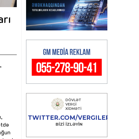
arı
”
,
ətdə
uyğun