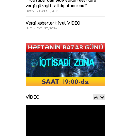
vergi güzəşti tətbiq olunurmu?
09:35
3 AVQUST, 2026
Vergi xəbərləri: iyul
VİDEO
11:17
4 AVQUST, 2026
VIDEO