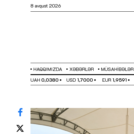
8 avqust 2026
HAQQIMIZDA
XƏBƏRLƏR
MÜSAHIBƏLƏR
EL
0,6489
UAH
0,0380
USD
1,7000
EUR
1,9591