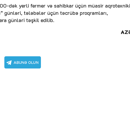
00-dək yerli fermer və sahibkar üçün müasir aqrotexnik
ı” günləri, tələbələr üçün təcrübə proqramları,
ra günləri təşkil edilib.
AZ