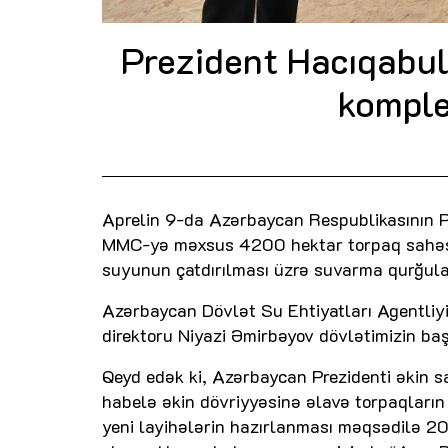
Prezident Hacıqabu
komplek
Aprelin 9-da Azərbaycan Respublikasının P
MMC-yə məxsus 4200 hektar torpaq sahəsi
suyunun çatdırılması üzrə suvarma qurğuları
Azərbaycan Dövlət Su Ehtiyatları Agentliyi
direktoru Niyazi Əmirbəyov dövlətimizin baş
Qeyd edək ki, Azərbaycan Prezidenti əkin sa
habelə əkin dövriyyəsinə əlavə torpaqların
yeni layihələrin hazırlanması məqsədilə 