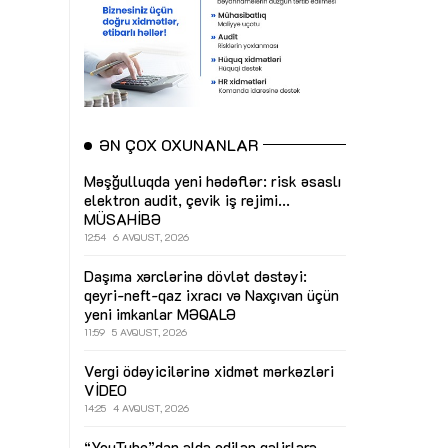
ƏN ÇOX OXUNANLAR
Məşğulluqda yeni hədəflər: risk əsaslı
elektron audit, çevik iş rejimi...
MÜSAHİBƏ
12:54
6 AVQUST, 2026
Daşıma xərclərinə dövlət dəstəyi:
qeyri-neft-qaz ixracı və Naxçıvan üçün
yeni imkanlar
MƏQALƏ
11:59
5 AVQUST, 2026
Vergi ödəyicilərinə xidmət mərkəzləri
VİDEO
14:25
4 AVQUST, 2026
“YouTube”dan əldə edilən gəlirlərə