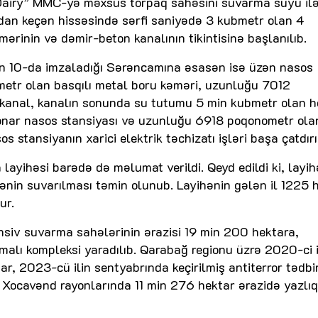
 Dairy” MMC-yə məxsus torpaq sahəsini suvarma suyu il
an keçən hissəsində sərfi saniyədə 3 kubmetr olan 4
ərinin və dəmir-beton kanalının tikintisinə başlanılıb.
lın 10-da imzaladığı Sərəncamına əsasən isə üzən nasos
metr olan basqılı metal boru kəməri, uzunluğu 7012
kanal, kanalın sonunda su tutumu 5 min kubmetr olan h
sionar nasos stansiyası və uzunluğu 6918 poqonometr ola
s stansiyanın xarici elektrik təchizatı işləri başa çatdırı
ayihəsi barədə də məlumat verildi. Qeyd edildi ki, layih
nin suvarılması təmin olunub. Layihənin gələn il 1225 
ur.
tensiv suvarma sahələrinin ərazisi 19 min 200 hektara,
emalı kompleksi yaradılıb. Qarabağ regionu üzrə 2020-ci 
, 2023-cü ilin sentyabrında keçirilmiş antiterror tədbir
 Xocavənd rayonlarında 11 min 276 hektar ərazidə yazlıq