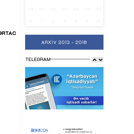
i
24
25
26
27
28
29
30
31
1
2
3
4
5
6
ƏRTAC
ARXIV 2013 - 2018
TELEGRAM