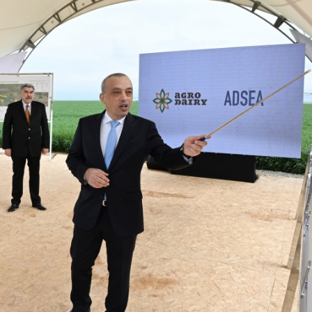
Dünya iqtisadiyyatında vergi
Nicat İmanov: "Vergi qanunv
siyasətinin imperativləri
MƏQALƏ
dəyişikliklər sahibkarlıq m
yaxşılaşdırılmasına xidmət 
MÜSAHİBƏ
Əvəz Quliyev: “Yumşaq keçid
sayəsində aparılmış islahatın nəticələri
qorunub saxlanılacaq”
MÜSAHİBƏ
Aytən Kərimova: “Məqsədi
inklüziv iş mühiti yaratmaq
öyrənən komanda formalaş
Maliyyə planlaması prizmasında
MÜSAHİBƏ
büdcəyə baxış
MƏQALƏ
Azərbaycanda dövlət-özəl 
Gülminə Məlikzadə: “Azərbaycan
çərçivəsində həyata keçirilə
Bacarıqlar Akseleratoru” ixtisaslaşmış
layihə
VİDEO
kadrların hazırlanmasını hədəfləyir”
Aydın Hüseynov: “Əsrin mü
Azərbaycanın iqtisadi suve
təmin edən əsas dayaqlard
MÜSAHİBƏ