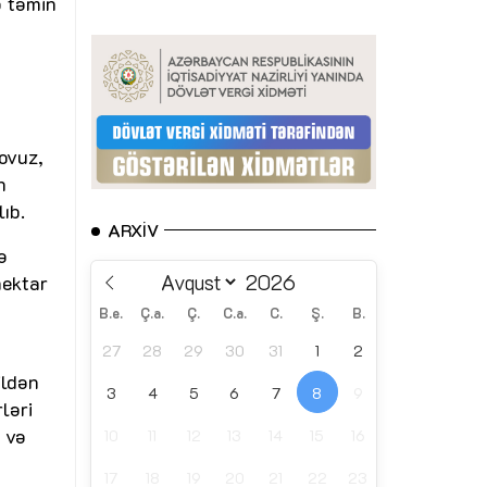
ə təmin
ovuz,
n
lıb.
ARXIV
ə
hektar
B.e.
Ç.a.
Ç.
C.a.
C.
Ş.
B.
27
28
29
30
31
1
2
ildən
3
4
5
6
7
8
9
ləri
 və
10
11
12
13
14
15
16
17
18
19
20
21
22
23