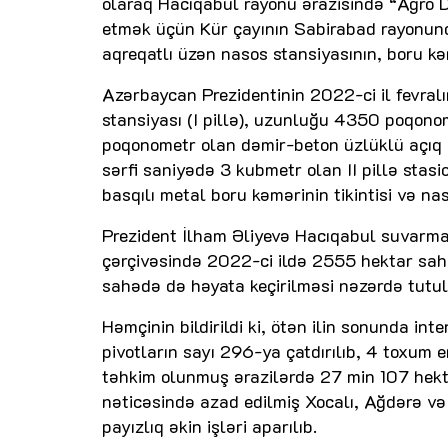
olaraq Hacıqabul rayonu ərazisində “Agro
etmək üçün Kür çayının Sabirabad rayonund
aqreqatlı üzən nasos stansiyasının, boru kəm
Azərbaycan Prezidentinin 2022-ci il fevra
stansiyası (I pillə), uzunluğu 4350 poqono
poqonometr olan dəmir-beton üzlüklü açıq 
sərfi saniyədə 3 kubmetr olan II pillə sta
basqılı metal boru kəmərinin tikintisi və naso
Prezident İlham Əliyevə Hacıqabul suvarma l
çərçivəsində 2022-ci ildə 2555 hektar sahə
sahədə də həyata keçirilməsi nəzərdə tutul
Həmçinin bildirildi ki, ötən ilin sonunda in
pivotların sayı 296-ya çatdırılıb, 4 toxum 
təhkim olunmuş ərazilərdə 27 min 107 hektar
nəticəsində azad edilmiş Xocalı, Ağdərə və
payızlıq əkin işləri aparılıb.