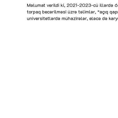
Məlumat verildi ki, 2021-2023-cü illərdə 6
torpaq becərilməsi üzrə təlimlər, “açıq qap
universitetlərdə mühazirələr, eləcə də karye