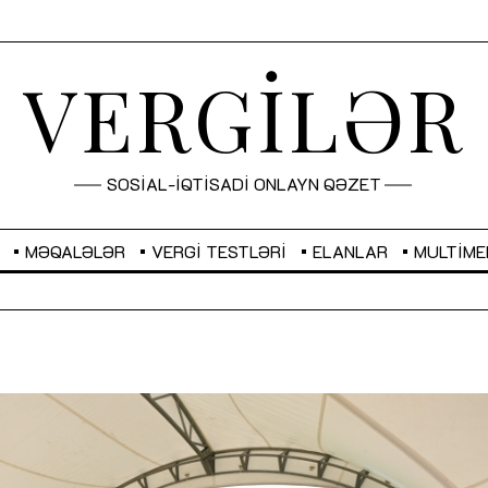
VERGİLƏR
SOSİAL-İQTİSADİ ONLAYN QƏZET
MƏQALƏLƏR
VERGI TESTLƏRI
ELANLAR
MULTIME
GBP
2,2873
RUB
2,0816
Sahibkarlıq fəaliyyəti üçün inklüziv
“Düzgün kommunikasiyanın
imkanlar yaradan vergi təşviqləri
real iş və sistemli fəaliyyə
MƏQALƏ
MÜSAHİBƏ