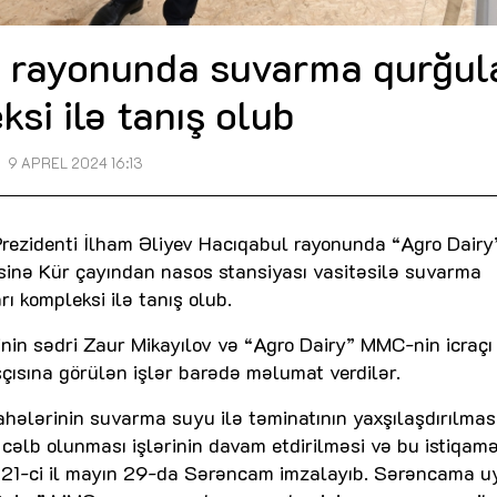
l rayonunda suvarma qurğul
si ilə tanış olub
9 APREL 2024 16:13
rezidenti İlham Əliyev Hacıqabul rayonunda “Agro Dairy
nə Kür çayından nasos stansiyası vasitəsilə suvarma
 kompleksi ilə tanış olub.
nin sədri Zaur Mikayılov və “Agro Dairy” MMC-nin icraçı
çısına görülən işlər barədə məlumat verdilər.
hələrinin suvarma suyu ilə təminatının yaxşılaşdırılması
 cəlb olunması işlərinin davam etdirilməsi və bu istiqam
2021-ci il mayın 29-da Sərəncam imzalayıb. Sərəncama 