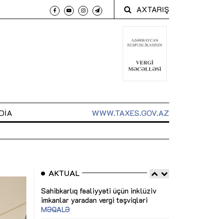
AXTARIŞ
DIA
WWW.TAXES.GOV.AZ
AKTUAL
 arxasında
Sahibkarlıq fəaliyyəti üçün inklüziv
“Düzgün kommun
t dayanır”
imkanlar yaradan vergi təşviqləri
real iş və siste
MƏQALƏ
MÜSAHİBƏ