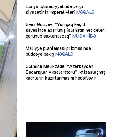
ericiliyinə
Dünya iqtisadiyyatında vergi
Nicat İmanov: "
ühitinin
siyasətinin imperativləri
MƏQALƏ
dəyişikliklər s
edir"
yaxşılaşdırılma
MÜSAHİBƏ
Əvəz Quliyev: “Yumşaq keçid
sayəsində aparılmış islahatın nəticələri
miz daha
qorunub saxlanılacaq”
MÜSAHİBƏ
Aytən Kərimov
, çevik və
inklüziv iş müh
dırmaqdır”
öyrənən komand
Maliyyə planlaması prizmasında
MÜSAHİBƏ
büdcəyə baxış
MƏQALƏ
tərəfdaşlığı
Azərbaycanda d
Gülminə Məlikzadə: “Azərbaycan
n ilk pilot
çərçivəsində hə
Bacarıqlar Akseleratoru” ixtisaslaşmış
layihə
VİDEO
kadrların hazırlanmasını hədəfləyir”
qaviləsi”
Aydın Hüseynov
renliyini
Azərbaycanın iq
andır”
təmin edən əsa
MÜSAHİBƏ