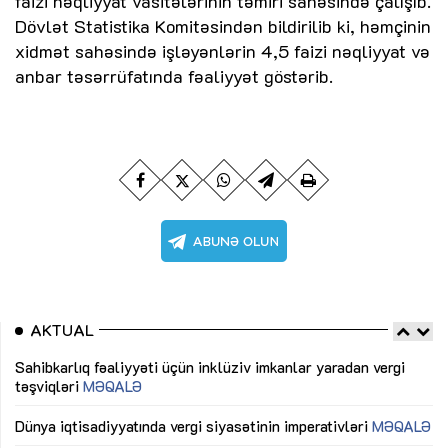
faizi nəqliyyat vasitələrinin təmiri sahəsində çalışıb.
Dövlət Statistika Komitəsindən bildirilib ki, həmçinin
xidmət sahəsində işləyənlərin 4,5 faizi nəqliyyat və
anbar təsərrüfatında fəaliyyət göstərib.
AKTUAL
Sahibkarlıq fəaliyyəti üçün inklüziv imkanlar yaradan vergi
“D
təşviqləri
MƏQALƏ
fə
lıq
Dünya iqtisadiyyatında vergi siyasətinin imperativləri
MƏQALƏ
Ni
mü