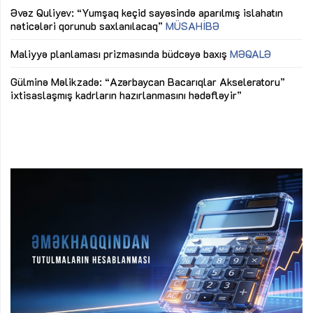
Əvəz Quliyev: “Yumşaq keçid sayəsində aparılmış islahatın
nəticələri qorunub saxlanılacaq”
MÜSAHİBƏ
Ay
ya
M
Maliyyə planlaması prizmasında büdcəyə baxış
MƏQALƏ
Az
Gülminə Məlikzadə: “Azərbaycan Bacarıqlar Akseleratoru”
ke
ixtisaslaşmış kadrların hazırlanmasını hədəfləyir”
Ay
su