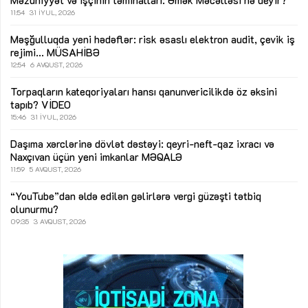
Məzuniyyət və işçinin təminatları: Əmək Məcəlləsi nə deyir?
11:54
31 İYUL, 2026
Məşğulluqda yeni hədəflər: risk əsaslı elektron audit, çevik iş
rejimi...
MÜSAHİBƏ
12:54
6 AVQUST, 2026
Torpaqların kateqoriyaları hansı qanunvericilikdə öz əksini
tapıb?
VİDEO
15:46
31 İYUL, 2026
Daşıma xərclərinə dövlət dəstəyi: qeyri-neft-qaz ixracı və
Naxçıvan üçün yeni imkanlar
MƏQALƏ
11:59
5 AVQUST, 2026
“YouTube”dan əldə edilən gəlirlərə vergi güzəşti tətbiq
olunurmu?
09:35
3 AVQUST, 2026