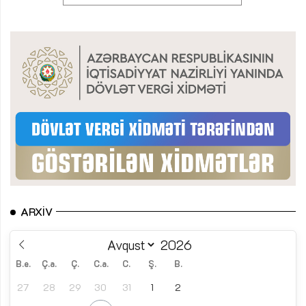
ARXIV
B.e.
Ç.a.
Ç.
C.a.
C.
Ş.
B.
27
28
29
30
31
1
2