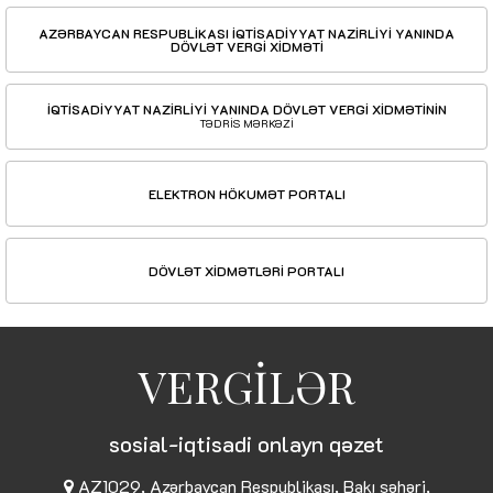
AZƏRBAYCAN RESPUBLİKASI İQTİSADİYYAT NAZİRLİYİ YANINDA
DÖVLƏT VERGİ XİDMƏTİ
İQTİSADİYYAT NAZİRLİYİ YANINDA DÖVLƏT VERGİ XİDMƏTİNİN
TƏDRİS MƏRKƏZİ
ELEKTRON HÖKUMƏT PORTALI
DÖVLƏT XİDMƏTLƏRİ PORTALI
VERGİLƏR
sosial-iqtisadi onlayn qəzet
AZ1029, Azərbaycan Respublikası, Bakı şəhəri,