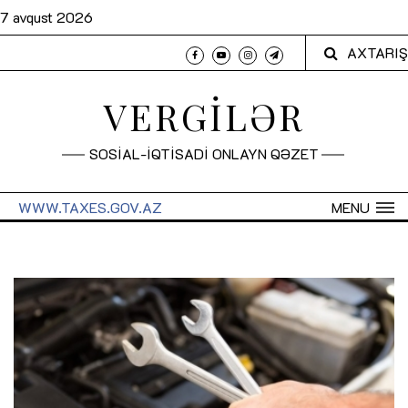
7 avqust 2026
AXTARIŞ
VERGİLƏR
SOSİAL-İQTİSADİ ONLAYN QƏZET
WWW.TAXES.GOV.AZ
MENU