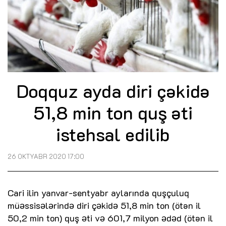
Doqquz ayda diri çəkidə
51,8 min ton quş əti
istehsal edilib
26 OKTYABR 2020 17:00
Cari ilin yanvar-sentyabr aylarında quşçuluq
müәssisәlәrindә diri çәkidә 51,8 min ton (ötən il
50,2 min ton) quş әti vә 601,7 milyon әdәd (ötən il