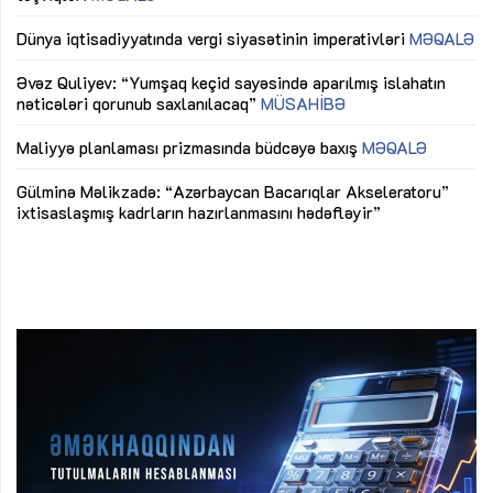
lıq
Dünya iqtisadiyyatında vergi siyasətinin imperativləri
MƏQALƏ
Ni
mü
Əvəz Quliyev: “Yumşaq keçid sayəsində aparılmış islahatın
nəticələri qorunub saxlanılacaq”
MÜSAHİBƏ
Ay
ya
M
Maliyyə planlaması prizmasında büdcəyə baxış
MƏQALƏ
Az
Gülminə Məlikzadə: “Azərbaycan Bacarıqlar Akseleratoru”
ke
ixtisaslaşmış kadrların hazırlanmasını hədəfləyir”
Ay
su