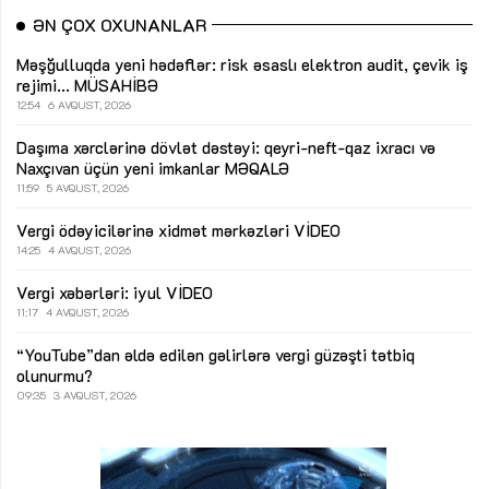
ƏN ÇOX OXUNANLAR
Məşğulluqda yeni hədəflər: risk əsaslı elektron audit, çevik iş
rejimi...
MÜSAHİBƏ
12:54
6 AVQUST, 2026
Daşıma xərclərinə dövlət dəstəyi: qeyri-neft-qaz ixracı və
Naxçıvan üçün yeni imkanlar
MƏQALƏ
11:59
5 AVQUST, 2026
Vergi ödəyicilərinə xidmət mərkəzləri
VİDEO
14:25
4 AVQUST, 2026
Vergi xəbərləri: iyul
VİDEO
11:17
4 AVQUST, 2026
“YouTube”dan əldə edilən gəlirlərə vergi güzəşti tətbiq
olunurmu?
09:35
3 AVQUST, 2026