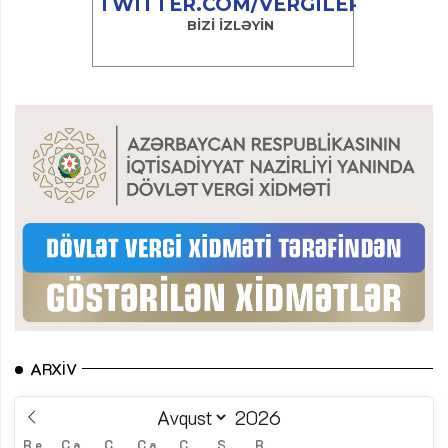
ARXIV
B.e.
Ç.a.
Ç.
C.a.
C.
Ş.
B.