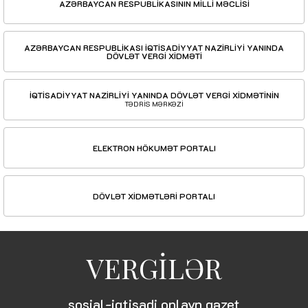
AZƏRBAYCAN RESPUBLİKASININ MİLLİ MƏCLİSİ
AZƏRBAYCAN RESPUBLİKASI İQTİSADİYYAT NAZİRLİYİ YANINDA
DÖVLƏT VERGİ XİDMƏTİ
İQTİSADİYYAT NAZİRLİYİ YANINDA DÖVLƏT VERGİ XİDMƏTİNİN
TƏDRİS MƏRKƏZİ
ELEKTRON HÖKUMƏT PORTALI
DÖVLƏT XİDMƏTLƏRİ PORTALI
VERGİLƏR
sosial-iqtisadi onlayn qəzet