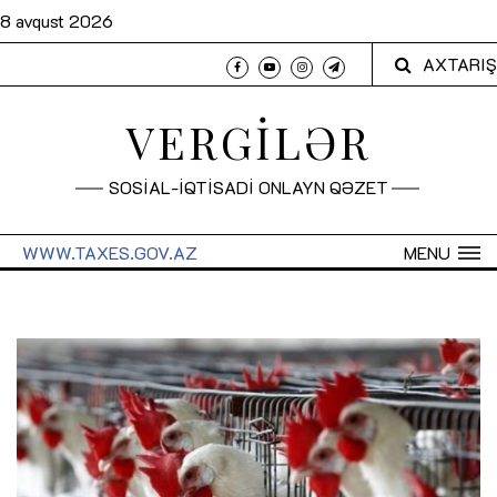
8 avqust 2026
AXTARIŞ
VERGİLƏR
SOSİAL-İQTİSADİ ONLAYN QƏZET
WWW.TAXES.GOV.AZ
MENU