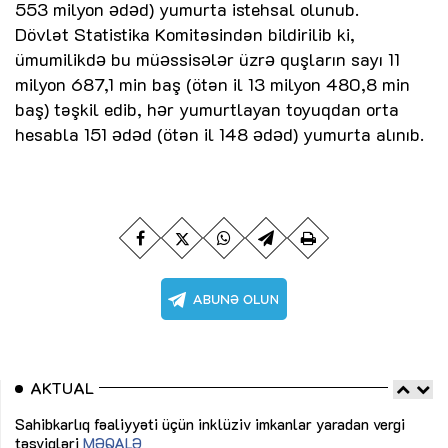
553 milyon әdәd) yumurta istehsal olunub.
Dövlət Statistika Komitəsindən bildirilib ki,
ümumilikdә bu müәssisәlәr üzrә quşların sayı 11
milyon 687,1 min baş (ötən il 13 milyon 480,8 min
baş) təşkil edib, hәr yumurtlayan toyuqdan orta
hesabla 151 әdәd (ötən il 148 әdәd) yumurta alınıb.
AKTUAL
Sahibkarlıq fəaliyyəti üçün inklüziv imkanlar yaradan vergi
“D
təşviqləri
MƏQALƏ
fə